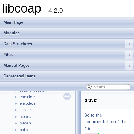
libcoap
coap_event.c
►
4.2.0
coap_event.h
►
coap_gnutls.c
►
Main Page
coap_hashkey.c
►
coap_hashkey.h
►
Modules
coap_io.c
►
Data Structures
+
coap_io.h
►
coap_notls.c
►
Files
+
coap_openssl.c
►
coap_session.c
►
Manual Pages
+
coap_session.h
►
Deprecated Items
coap_time.c
►
coap_time.h
►
coap_tinydtls.c
►
encode.c
►
str.c
encode.h
►
libcoap.h
►
Go to the
mem.c
►
documentation of this
mem.h
►
file.
net.c
►