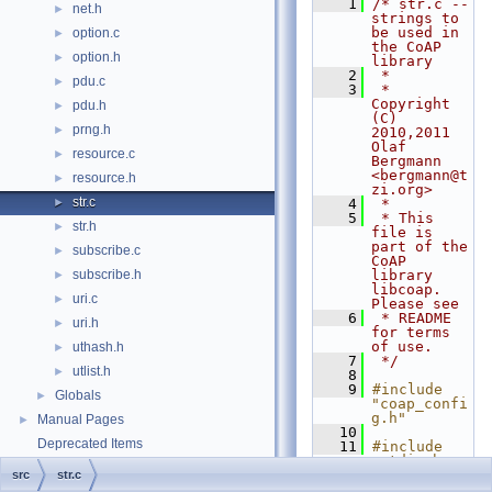
    1
/* str.c -- 
net.h
►
strings to 
be used in 
option.c
►
the CoAP 
option.h
►
library
    2
 *
pdu.c
►
    3
 * 
Copyright 
pdu.h
►
(C) 
prng.h
►
2010,2011 
Olaf 
resource.c
►
Bergmann 
<bergmann@t
resource.h
►
zi.org>
str.c
►
    4
 *
    5
 * This 
str.h
►
file is 
part of the 
subscribe.c
►
CoAP 
subscribe.h
library 
►
libcoap. 
uri.c
►
Please see
    6
 * README 
uri.h
►
for terms 
of use.
uthash.h
►
    7
 */
utlist.h
►
    8
    9
#include 
Globals
►
"coap_confi
g.h"
Manual Pages
►
   10
Deprecated Items
   11
#include 
<stdio.h>
   12
src
str.c
   13
#include 