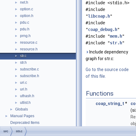
net.h
#include <stdio.h>
►
option.c
#include
►
option.h
"
libcoap.h
"
►
pdu.c
#include
►
pdu.h
"
coap_debug.h
"
►
prng.h
#include "
mem.h
"
►
resource.c
#include "
str.h
"
►
resource.h
►
Include dependency
str.c
►
graph for str.c:
str.h
►
subscribe.c
Go to the source code
►
subscribe.h
of this file.
►
uri.c
►
uri.h
►
Functions
uthash.h
►
utlist.h
►
coap_string_t
*
co
Globals
►
(s
Manual Pages
►
Re
Deprecated Items
ob
si
src
str.c