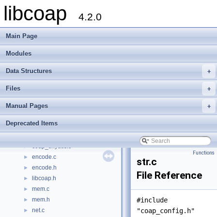
libcoap
coap_event.c
►
4.2.0
coap_event.h
►
coap_gnutls.c
►
Main Page
coap_hashkey.c
►
coap_hashkey.h
►
Modules
coap_io.c
►
Data Structures
+
coap_io.h
►
coap_notls.c
►
Files
+
coap_openssl.c
►
coap_session.c
►
Manual Pages
+
coap_session.h
►
Deprecated Items
coap_time.c
►
coap_time.h
►
coap_tinydtls.c
►
Functions
encode.c
►
str.c
encode.h
►
File Reference
libcoap.h
►
mem.c
►
mem.h
#include
►
net.c
"coap_config.h"
►