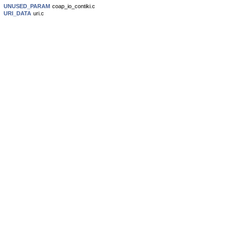
UNUSED_PARAM
coap_io_contiki.c
URI_DATA
uri.c